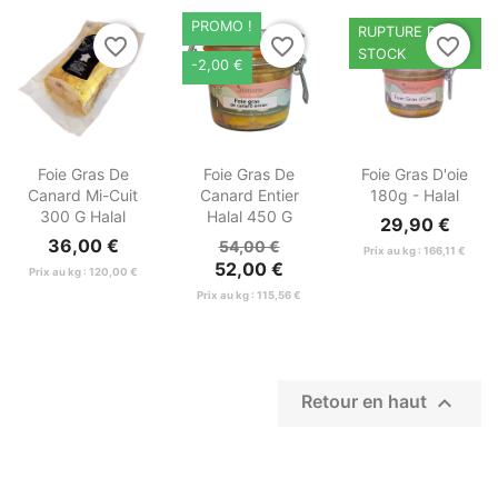
PROMO !
RUPTURE DE
favorite_border
favorite_border
favorite_border
STOCK
-2,00 €



Aperçu
Aperçu
Aperçu
Foie Gras De
Foie Gras De
Foie Gras D'oie
rapide
rapide
rapide
Canard Mi-Cuit
Canard Entier
180g - Halal
300 G Halal
Halal 450 G
29,90 €
36,00 €
54,00 €
Prix au kg : 166,11 €
52,00 €
Prix au kg : 120,00 €
Prix au kg : 115,56 €

Retour en haut