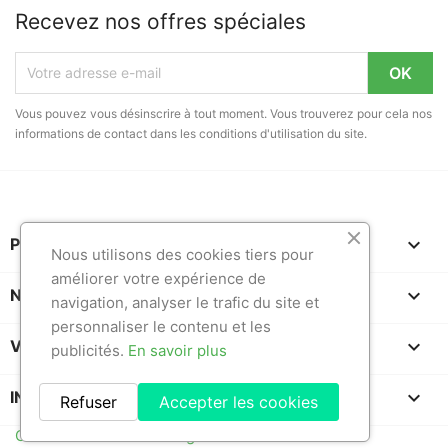
Recevez nos offres spéciales
Vous pouvez vous désinscrire à tout moment. Vous trouverez pour cela nos
informations de contact dans les conditions d'utilisation du site.

PRODUITS
Nous utilisons des cookies tiers pour
améliorer votre expérience de

NOTRE SOCIÉTÉ
navigation, analyser le trafic du site et
personnaliser le contenu et les

VOTRE COMPTE
publicités.
En savoir plus
keyboard_arrow_down
INFORMATIONS
Refuser
Accepter les cookies
Création de site Pixelorigin