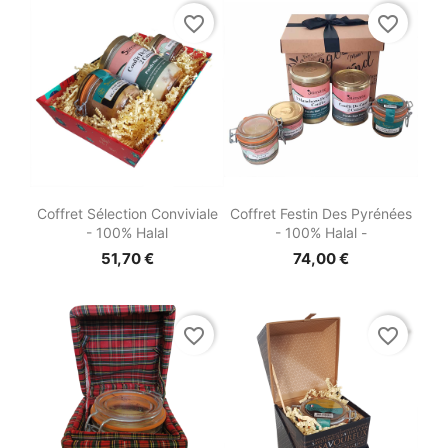
favorite_border
favorite_border


Aperçu rapide
Aperçu rapide
Coffret Sélection Conviviale
Coffret Festin Des Pyrénées
- 100% Halal
- 100% Halal -
51,70 €
74,00 €
favorite_border
favorite_border