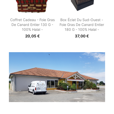


Aperçu rapide
Aperçu rapide
Coffret Cadeau - Foie Gras
Box Éclat Du Sud-Ouest -
De Canard Entier 130 G -
Foie Gras De Canard Entier
100% Halal -
180 G - 100% Halal -
20,05 €
37,00 €