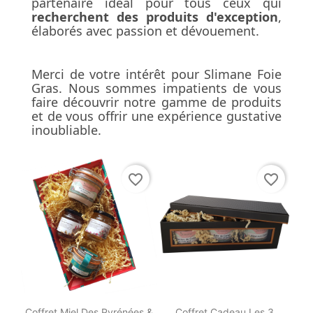
partenaire idéal pour tous ceux qui
recherchent des produits d'exception
,
élaborés avec passion et dévouement.
Merci de votre intérêt pour Slimane Foie
Gras. Nous sommes impatients de vous
faire découvrir notre gamme de produits
et de vous offrir une expérience gustative
inoubliable.
favorite_border
favorite_border


Aperçu rapide
Aperçu rapide
Coffret Miel Des Pyrénées &
Coffret Cadeau Les 3