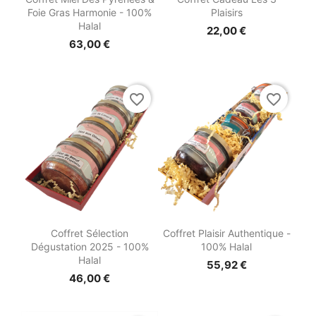
Foie Gras Harmonie - 100%
Plaisirs
Halal
22,00 €
63,00 €
favorite_border
favorite_border


Aperçu rapide
Aperçu rapide
Coffret Sélection
Coffret Plaisir Authentique -
Dégustation 2025 - 100%
100% Halal
Halal
55,92 €
46,00 €