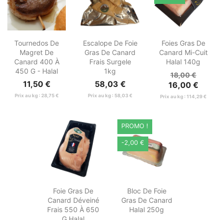



Aperçu
Aperçu
Aperçu
Tournedos De
Escalope De Foie
Foies Gras De
rapide
rapide
rapide
Magret De
Gras De Canard
Canard Mi-Cuit
Canard 400 À
Frais Surgele
Halal 140g
450 G - Halal
1kg
18,00 €
11,50 €
58,03 €
16,00 €
Prix au kg : 28,75 €
Prix au kg : 58,03 €
Prix au kg : 114,29 €
PROMO !
-2,00 €


Aperçu
Aperçu
Foie Gras De
Bloc De Foie
rapide
rapide
Canard Déveiné
Gras De Canard
Frais 550 À 650
Halal 250g
G Halal