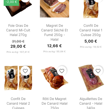
-2,00 €



Aperçu
Aperçu
Aperçu
Foie Gras De
Magret De
Confit De
rapide
rapide
rapide
Canard Mi-Cuit
Canard Séché Et
Canard Halal 1
Halal 270g
Fumé 250g -
Cuisse 250g
Halal
5,00 €
31,00 €
12,66 €
29,00 €
Prix au kg : 18,52 €
Prix au kg : 50,64 €
Prix au kg : 107,41 €
favorite_border
favorite_border
favorite_border



Aperçu
Aperçu
Aperçu
Confit De
Rôti De Magret
Aiguillettes De
rapide
rapide
rapide
Canard Halal 2
De Canard Halal
Canard - Halal
Cuisses
750g
340g