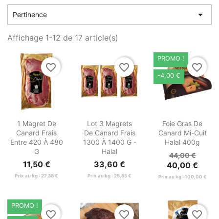

Pertinence
Affichage 1-12 de 17 article(s)
PROMO !
favorite_border
favorite_border
favorite_border
-4,00 €



Aperçu
Aperçu
Aperçu
1 Magret De
Lot 3 Magrets
Foie Gras De
rapide
rapide
rapide
Canard Frais
De Canard Frais
Canard Mi-Cuit
Entre 420 À 480
1300 À 1400 G -
Halal 400g
G
Halal
44,00 €
11,50 €
33,60 €
40,00 €
Prix au kg : 27,38 €
Prix au kg : 25,85 €
Prix au kg : 100,00 €
PROMO !
favorite_border
favorite_border
favorite_border