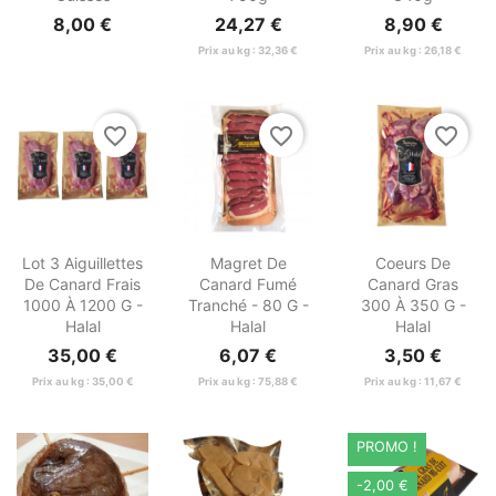
8,00 €
24,27 €
8,90 €
Prix au kg : 32,36 €
Prix au kg : 26,18 €
favorite_border
favorite_border
favorite_border



Aperçu
Aperçu
Aperçu
Lot 3 Aiguillettes
Magret De
Coeurs De
rapide
rapide
rapide
De Canard Frais
Canard Fumé
Canard Gras
1000 À 1200 G -
Tranché - 80 G -
300 À 350 G -
Halal
Halal
Halal
35,00 €
6,07 €
3,50 €
Prix au kg : 35,00 €
Prix au kg : 75,88 €
Prix au kg : 11,67 €
PROMO !
-2,00 €