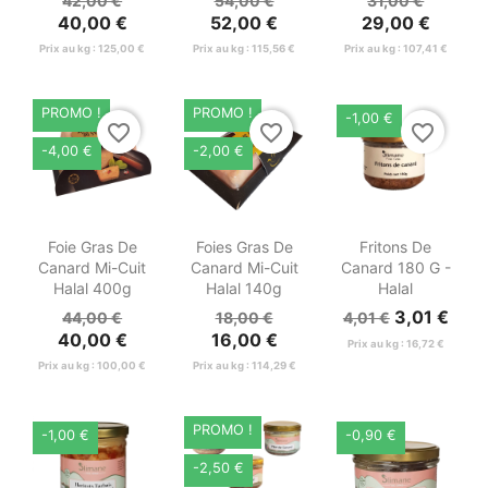
42,00 €
54,00 €
31,00 €
40,00 €
52,00 €
29,00 €
Prix au kg : 125,00 €
Prix au kg : 115,56 €
Prix au kg : 107,41 €
PROMO !
PROMO !
-1,00 €
favorite_border
favorite_border
favorite_border
-4,00 €
-2,00 €



Aperçu
Aperçu
Aperçu
Foie Gras De
Foies Gras De
Fritons De
rapide
rapide
rapide
Canard Mi-Cuit
Canard Mi-Cuit
Canard 180 G -
Halal 400g
Halal 140g
Halal
3,01 €
44,00 €
18,00 €
4,01 €
40,00 €
16,00 €
Prix au kg : 16,72 €
Prix au kg : 100,00 €
Prix au kg : 114,29 €
PROMO !
-1,00 €
-0,90 €
-2,50 €