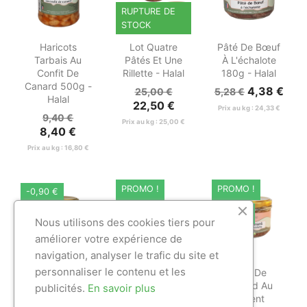
RUPTURE DE
STOCK



Aperçu
Aperçu
Aperçu
Haricots
Lot Quatre
Pâté De Bœuf
rapide
rapide
rapide
Tarbais Au
Pâtés Et Une
À L'échalote
Confit De
Rillette - Halal
180g - Halal
Canard 500g -
4,38 €
25,00 €
5,28 €
Halal
22,50 €
Prix au kg : 24,33 €
9,40 €
Prix au kg : 25,00 €
8,40 €
Prix au kg : 16,80 €
PROMO !
PROMO !
-0,90 €
-0,90 €
-0,90 €
Nous utilisons des cookies tiers pour
améliorer votre expérience de
navigation, analyser le trafic du site et



Aperçu
Aperçu
Aperçu
personnaliser le contenu et les
Pâté De Bœuf
Pâté De Bœuf
Pâté De
rapide
rapide
rapide
À L'Oignon
À L'Oignon
Canard Au
publicités.
En savoir plus
180g - Halal
Halal - 90g
Piment