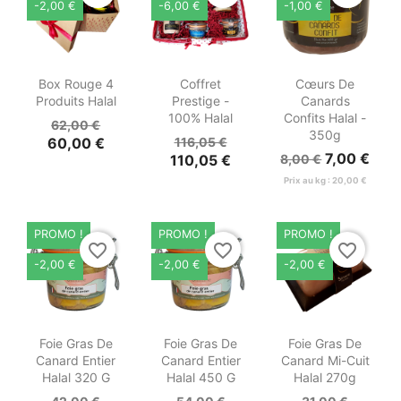
-2,00 €
-6,00 €
-1,00 €



Aperçu
Aperçu
Aperçu
Box Rouge 4
Coffret
Cœurs De
rapide
rapide
rapide
Produits Halal
Prestige -
Canards
100% Halal
Confits Halal -
62,00 €
350g
60,00 €
116,05 €
7,00 €
110,05 €
8,00 €
Prix au kg : 20,00 €
PROMO !
PROMO !
PROMO !
favorite_border
favorite_border
favorite_border
-2,00 €
-2,00 €
-2,00 €



Aperçu
Aperçu
Aperçu
Foie Gras De
Foie Gras De
Foie Gras De
rapide
rapide
rapide
Canard Entier
Canard Entier
Canard Mi-Cuit
Halal 320 G
Halal 450 G
Halal 270g