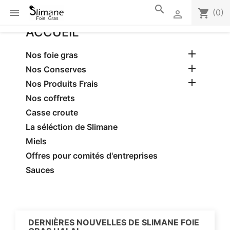
search

shopping_cart
(0)

ACCUEIL

Nos foie gras

Nos Conserves

Nos Produits Frais
Nos coffrets
Casse croute
La séléction de Slimane
Miels
Offres pour comités d'entreprises
Sauces
DERNIÈRES NOUVELLES DE SLIMANE FOIE