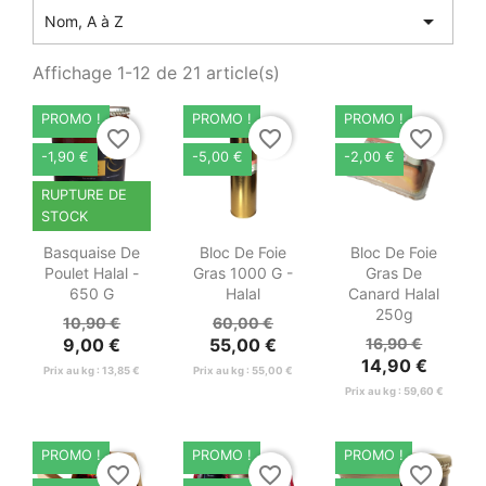

Nom, A à Z
Affichage 1-12 de 21 article(s)
PROMO !
PROMO !
PROMO !
favorite_border
favorite_border
favorite_border
-1,90 €
-5,00 €
-2,00 €
RUPTURE DE
STOCK



Aperçu
Aperçu
Aperçu
Basquaise De
Bloc De Foie
Bloc De Foie
rapide
rapide
rapide
Poulet Halal -
Gras 1000 G -
Gras De
650 G
Halal
Canard Halal
250g
10,90 €
60,00 €
9,00 €
55,00 €
16,90 €
14,90 €
Prix au kg : 13,85 €
Prix au kg : 55,00 €
Prix au kg : 59,60 €
PROMO !
PROMO !
PROMO !
favorite_border
favorite_border
favorite_border