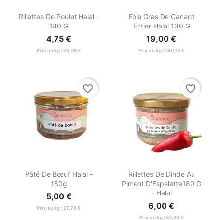


Aperçu rapide
Aperçu rapide
Rillettes De Poulet Halal -
Foie Gras De Canard
180 G
Entier Halal 130 G
4,75 €
19,00 €
Prix au kg : 26,39 €
Prix au kg : 146,15 €
favorite_border
favorite_border


Aperçu rapide
Aperçu rapide
Pâté De Bœuf Halal -
Rillettes De Dinde Au
180g
Piment D'Espelette180 G
- Halal
5,00 €
6,00 €
Prix au kg : 27,78 €
Prix au kg : 33,33 €