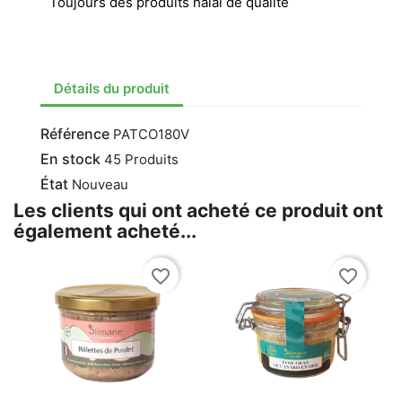
Toujours des produits halal de qualité
Détails du produit
Référence
PATCO180V
En stock
45 Produits
État
Nouveau
Les clients qui ont acheté ce produit ont
également acheté...
favorite_border
favorite_border