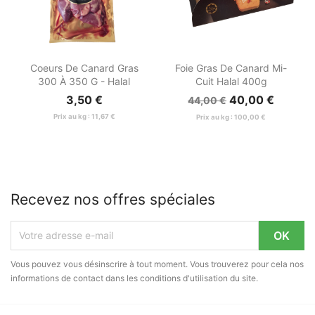


Aperçu rapide
Aperçu rapide
Coeurs De Canard Gras
Foie Gras De Canard Mi-
300 À 350 G - Halal
Cuit Halal 400g
3,50 €
40,00 €
44,00 €
Prix au kg : 11,67 €
Prix au kg : 100,00 €
Recevez nos offres spéciales
Vous pouvez vous désinscrire à tout moment. Vous trouverez pour cela nos
informations de contact dans les conditions d'utilisation du site.