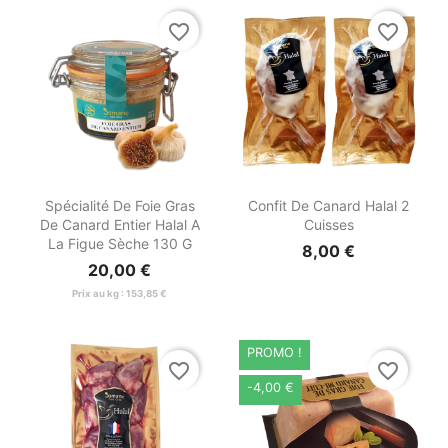
favorite_border
favorite_border


Aperçu rapide
Aperçu rapide
Spécialité De Foie Gras
Confit De Canard Halal 2
De Canard Entier Halal A
Cuisses
La Figue Sèche 130 G
8,00 €
20,00 €
Prix au kg : 153,85 €
PROMO !
favorite_border
favorite_border
-4,00 €