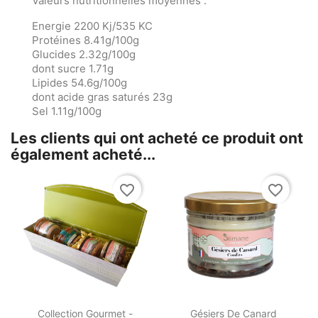
Valeurs nutritionnelles moyennes :
Energie 2200 Kj/535 KC
Protéines 8.41g/100g
Glucides 2.32g/100g
dont sucre 1.71g
Lipides 54.6g/100g
dont acide gras saturés 23g
Sel 1.11g/100g
Les clients qui ont acheté ce produit ont
également acheté...
favorite_border
favorite_border


Aperçu rapide
Aperçu rapide
Collection Gourmet -
Gésiers De Canard