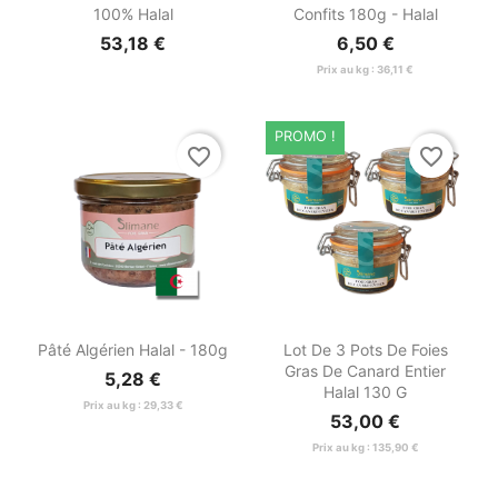
100% Halal
Confits 180g - Halal
53,18 €
6,50 €
Prix au kg : 36,11 €
PROMO !
favorite_border
favorite_border


Aperçu rapide
Aperçu rapide
Pâté Algérien Halal - 180g
Lot De 3 Pots De Foies
Gras De Canard Entier
5,28 €
Halal 130 G
Prix au kg : 29,33 €
53,00 €
Prix au kg : 135,90 €