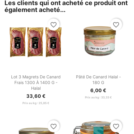
Les clients qui ont acheté ce produit ont
également acheté...
favorite_border
favorite_border


Aperçu rapide
Aperçu rapide
Lot 3 Magrets De Canard
Pâté De Canard Halal -
Frais 1300 À 1400 G -
180 G
Halal
6,00 €
33,60 €
Prix au kg : 33,33 €
Prix au kg : 25,85 €
favorite_border
favorite_border