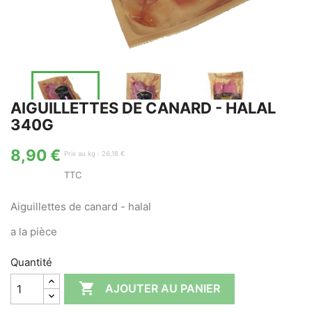


AIGUILLETTES DE CANARD - HALAL
340G
8,90 €
Prix au kg : 26,18 €
TTC
Aiguillettes de canard - halal
a la pièce
Quantité

AJOUTER AU PANIER