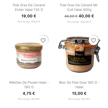


Aperçu rapide
Aperçu rapide
Foie Gras De Canard
Foie Gras De Canard Mi-
Entier Halal 130 G
Cuit Halal 400g
19,00 €
40,00 €
44,00 €
Prix au kg : 146,15 €
Prix au kg : 100,00 €
favorite_border
favorite_border


Aperçu rapide
Aperçu rapide
Rillettes De Poulet Halal -
Bloc De Foie Gras 180 G -
180 G
Halal
4,75 €
15,00 €
Prix au kg : 26,39 €
Prix au kg : 83,33 €