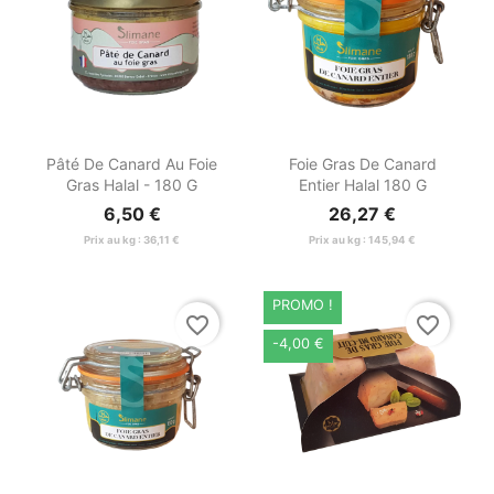


Aperçu rapide
Aperçu rapide
Pâté De Canard Au Foie
Foie Gras De Canard
Gras Halal - 180 G
Entier Halal 180 G
6,50 €
26,27 €
Prix au kg : 36,11 €
Prix au kg : 145,94 €
PROMO !
favorite_border
favorite_border
-4,00 €