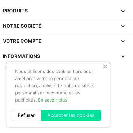

PRODUITS

NOTRE SOCIÉTÉ

VOTRE COMPTE
keyboard_arrow_down
INFORMATIONS
Création de site Pixelorigin
Nous utilisons des cookies tiers pour
améliorer votre expérience de
navigation, analyser le trafic du site et
personnaliser le contenu et les
publicités.
En savoir plus
Refuser
Accepter les cookies