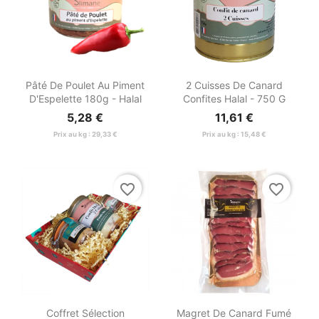


Aperçu rapide
Aperçu rapide
Pâté De Poulet Au Piment
2 Cuisses De Canard
D'Espelette 180g - Halal
Confites Halal - 750 G
5,28 €
11,61 €
Prix au kg : 29,33 €
Prix au kg : 15,48 €
favorite_border
favorite_border


Aperçu rapide
Aperçu rapide
Coffret Sélection
Magret De Canard Fumé