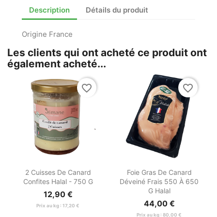
Description
Détails du produit
Origine France
Les clients qui ont acheté ce produit ont
également acheté...
favorite_border
favorite_border


Aperçu rapide
Aperçu rapide
2 Cuisses De Canard
Foie Gras De Canard
Confites Halal - 750 G
Déveiné Frais 550 À 650
G Halal
12,90 €
44,00 €
Prix au kg : 17,20 €
Prix au kg : 80,00 €