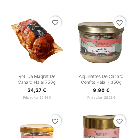
favorite_border
favorite_border


Aperçu rapide
Aperçu rapide
Rôti De Magret De
Aiguillettes De Canard
Canard Halal 750g
Confits Halal - 350g
24,27 €
9,90 €
Prix au kg : 32,36 €
Prix au kg : 28,29 €
favorite_border
favorite_border