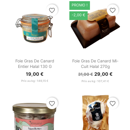
PROMO !
favorite_border
favorite_border
-2,00 €


Aperçu rapide
Aperçu rapide
Foie Gras De Canard
Foie Gras De Canard Mi-
Entier Halal 130 G
Cuit Halal 270g
19,00 €
29,00 €
31,00 €
Prix au kg : 146,15 €
Prix au kg : 107,41 €
favorite_border
favorite_border