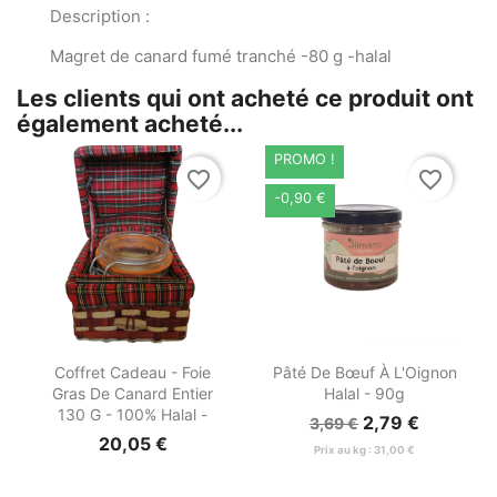
Description :
Magret de canard fumé tranché -80 g -halal
Les clients qui ont acheté ce produit ont
également acheté...
PROMO !
favorite_border
favorite_border
-0,90 €


Aperçu rapide
Aperçu rapide
Coffret Cadeau - Foie
Pâté De Bœuf À L'Oignon
Gras De Canard Entier
Halal - 90g
130 G - 100% Halal -
2,79 €
3,69 €
20,05 €
Prix au kg : 31,00 €