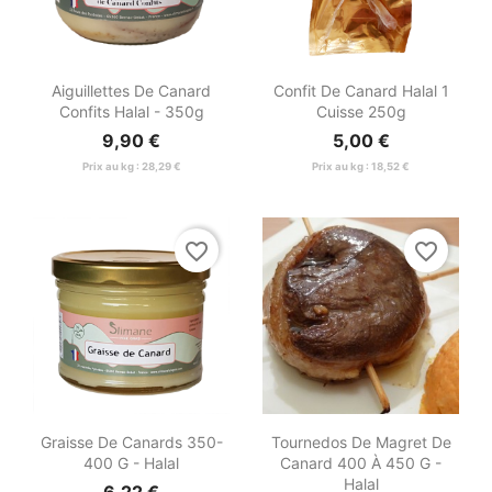


Aperçu rapide
Aperçu rapide
Aiguillettes De Canard
Confit De Canard Halal 1
Confits Halal - 350g
Cuisse 250g
9,90 €
5,00 €
Prix au kg : 28,29 €
Prix au kg : 18,52 €
favorite_border
favorite_border


Aperçu rapide
Aperçu rapide
Graisse De Canards 350-
Tournedos De Magret De
400 G - Halal
Canard 400 À 450 G -
Halal