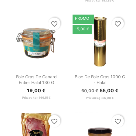
Prix au kg : 153,85 €
PROMO !
favorite_border
favorite_border
-5,00 €


Aperçu rapide
Aperçu rapide
Foie Gras De Canard
Bloc De Foie Gras 1000 G
Entier Halal 130 G
- Halal
19,00 €
55,00 €
60,00 €
Prix au kg : 146,15 €
Prix au kg : 55,00 €
favorite_border
favorite_border