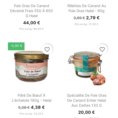


Aperçu rapide
Aperçu rapide
Foie Gras De Canard
Rillettes De Canard Au
Déveiné Frais 550 À 650
Foie Gras Halal - 90g
G Halal
2,79 €
3,69 €
44,00 €
Prix au kg : 31,00 €
Prix au kg : 80,00 €
-0,90 €
favorite_border
favorite_border


Aperçu rapide
Aperçu rapide
Pâté De Bœuf À
Spécialité De Foie Gras
L'échalote 180g - Halal
De Canard Entier Halal
Aux Dattes 130 G
4,38 €
5,28 €
20,00 €
Prix au kg : 24,33 €