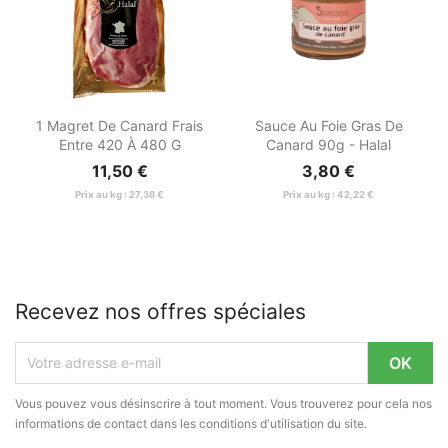


Aperçu rapide
Aperçu rapide
1 Magret De Canard Frais
Sauce Au Foie Gras De
Entre 420 À 480 G
Canard 90g - Halal
11,50 €
3,80 €
Prix au kg : 27,38 €
Prix au kg : 42,22 €
Recevez nos offres spéciales
Vous pouvez vous désinscrire à tout moment. Vous trouverez pour cela nos
informations de contact dans les conditions d'utilisation du site.