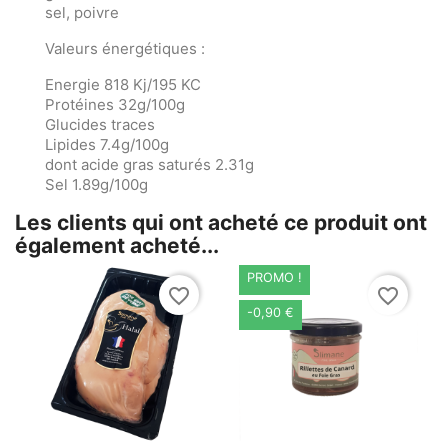
sel, poivre
Valeurs énergétiques :
Energie 818 Kj/195 KC
Protéines 32g/100g
Glucides traces
Lipides 7.4g/100g
dont acide gras saturés 2.31g
Sel 1.89g/100g
Les clients qui ont acheté ce produit ont
également acheté...
PROMO !
favorite_border
favorite_border
-0,90 €